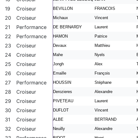
19
Croiseur
BEVILLON
FRANCOIS
20
Croiseur
Michaux
Vincent
21
Performance
DE BERNARDY
Laurent
22
Performance
HAMON
Patrice
23
Croiseur
Devaux
Matthieu
24
Croiseur
Mahe
Nyels
25
Croiseur
Jongh
Alex
26
Croiseur
Emaille
François
27
Performance
HOUSSIN
Stéphane
28
Croiseur
Derozieres
Alexandre
29
Croiseur
PIVETEAU
Laurent
30
Croiseur
DUFLOT
Vincent
31
Croiseur
ALBE
BERTRAND
32
Croiseur
Neuilly
Alexandre
BIDOT
Henri