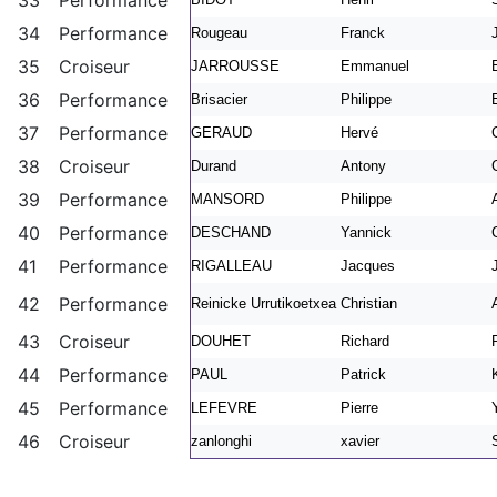
33
Performance
34
Performance
Rougeau
Franck
35
Croiseur
JARROUSSE
Emmanuel
36
Performance
Brisacier
Philippe
37
Performance
GERAUD
Hervé
38
Croiseur
Durand
Antony
39
Performance
MANSORD
Philippe
40
Performance
DESCHAND
Yannick
41
Performance
RIGALLEAU
Jacques
42
Performance
Reinicke Urrutikoetxea
Christian
43
Croiseur
DOUHET
Richard
44
Performance
PAUL
Patrick
45
Performance
LEFEVRE
Pierre
46
Croiseur
zanlonghi
xavier