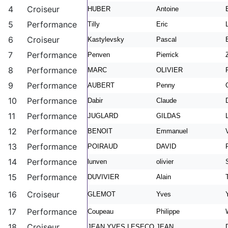
4
Croiseur
HUBER
Antoine
5
Performance
Tilly
Eric
6
Croiseur
Kastylevsky
Pascal
7
Performance
Penven
Pierrick
8
Performance
MARC
OLIVIER
9
Performance
AUBERT
Penny
10
Performance
Dabir
Claude
11
Performance
JUGLARD
GILDAS
12
Performance
BENOIT
Emmanuel
13
Performance
POIRAUD
DAVID
14
Performance
lunven
olivier
15
Performance
DUVIVIER
Alain
16
Croiseur
GLEMOT
Yves
17
Performance
Coupeau
Philippe
18
Croiseur
JEAN YVES LESECQ
JEAN